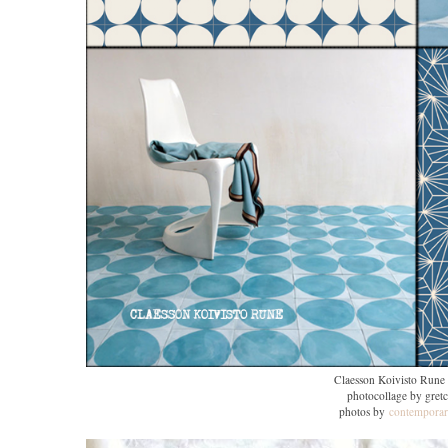
Claesson Koivisto Rune
photocollage by gret
photos by
contemporar