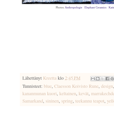
Photos:
Anthropologie
Elephant Ceramics
Kati
Lähettänyt
Kreetta
klo
2:45 PM
Tunnisteet:
blue
,
Claesson Koivisto Rune
,
design
kananmunan kuori
,
keltainen
,
kevät
,
marrakechd
Samarkand
,
sininen
,
spring
,
teekannu teapot
,
yel