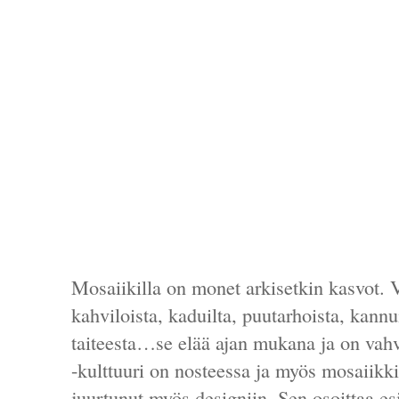
Mosaiikilla on monet arkisetkin kasvot. V
kahviloista, kaduilta, puutarhoista, kannuis
taiteesta…se elää ajan mukana ja on vahv
-kulttuuri on nosteessa ja myös mosaiikki
juurtunut myös designiin. Sen osoittaa e