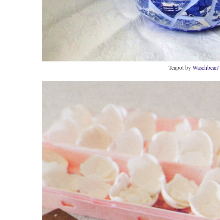
Teapot by
Waschbear/