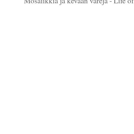
Mosaiikkia ja kevään värejä - Life o