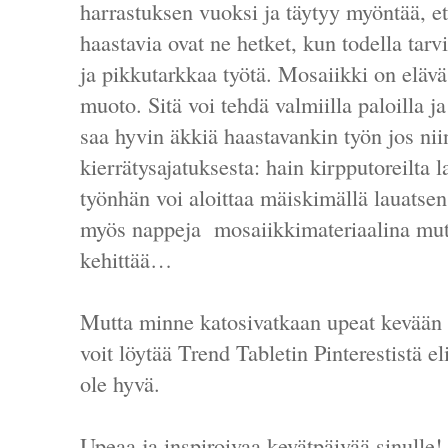
harrastuksen vuoksi ja täytyy myöntää, ett
haastavia ovat ne hetket, kun todella tarv
ja pikkutarkkaa työtä. Mosaiikki on elävä
muoto. Sitä voi tehdä valmiilla paloilla ja
saa hyvin äkkiä haastavankin työn jos niin
kierrätysajatuksesta: hain kirpputoreilta l
työnhän voi aloittaa mäiskimällä lauatsen 
myös nappeja mosaiikkimateriaalina mutta
kehittää…
Mutta minne katosivatkaan upeat kevään v
voit löytää Trend Tabletin Pinterestistä el
ole hyvä.
Upeaa ja inspiroivaa kevätpäivää sinulle!