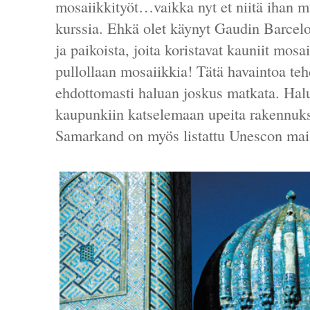
mosaiikkityöt…vaikka nyt et niitä ihan 
kurssia. Ehkä olet käynyt Gaudin Barcelo
ja paikoista, joita koristavat kauniit mos
pullollaan mosaiikkia! Tätä havaintoa te
ehdottomasti haluan joskus matkata. Hal
kaupunkiin katselemaan upeita rakennuks
Samarkand on myös listattu Unescon mail